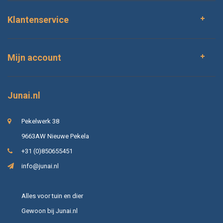
Klantenservice
Mijn account
Junai.nl
Pekelwerk 38
9663AW Nieuwe Pekela
+31 (0)850655451
info@junai.nl
Alles voor tuin en dier
Gewoon bij Junai.nl