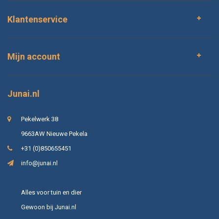
Klantenservice
Mijn account
Junai.nl
Pekelwerk 38
9663AW Nieuwe Pekela
+31 (0)850655451
info@junai.nl
Alles voor tuin en dier
Gewoon bij Junai.nl