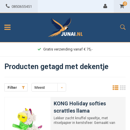
0
0850655451
Gratis verzending vanaf € 75,-
Producten getagd met dekentje
Filter
Meest
bekeken
KONG Holiday softies
scrattles llama
Lekker zacht knuffel speeltje, met
ritselpapier in kerstsfeer. Gemaakt van
pluche. En gevuld met Cat...