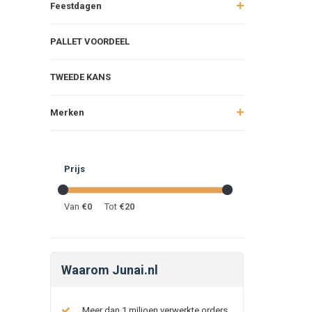
Feestdagen
PALLET VOORDEEL
TWEEDE KANS
Merken
Prijs
Van
€
0
Tot
€
20
Waarom Junai.nl
Meer dan 1 miljoen verwerkte orders