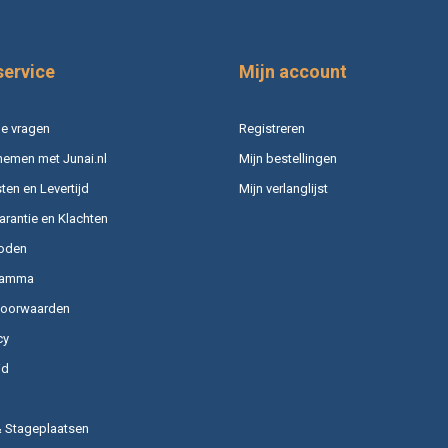
service
Mijn account
e vragen
Registreren
nemen met Junai.nl
Mijn bestellingen
en en Levertijd
Mijn verlanglijst
arantie en Klachten
oden
ramma
voorwaarden
cy
id
& Stageplaatsen