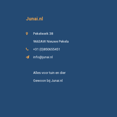
Junai.nl
Pekelwerk 38
9663AW Nieuwe Pekela
+31 (0)850655451
info@junai.nl
Alles voor tuin en dier
Gewoon bij Junai.nl