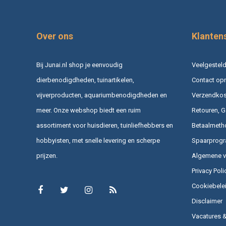
Over ons
Klanten
Bij Junai.nl shop je eenvoudig
Veelgesteld
dierbenodigdheden, tuinartikelen,
Contact op
vijverproducten, aquariumbenodigdheden en
Verzendkost
meer. Onze webshop biedt een ruim
Retouren, G
assortiment voor huisdieren, tuinliefhebbers en
Betaalmeth
hobbyisten, met snelle levering en scherpe
Spaarprog
prijzen.
Algemene 
Privacy Poli
Cookiebele
Disclaimer
Vacatures 