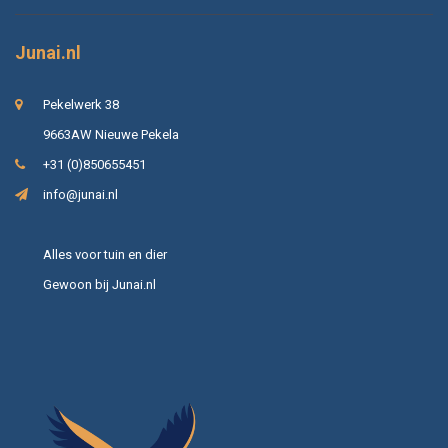
Junai.nl
Pekelwerk 38
9663AW Nieuwe Pekela
+31 (0)850655451
info@junai.nl
Alles voor tuin en dier
Gewoon bij Junai.nl