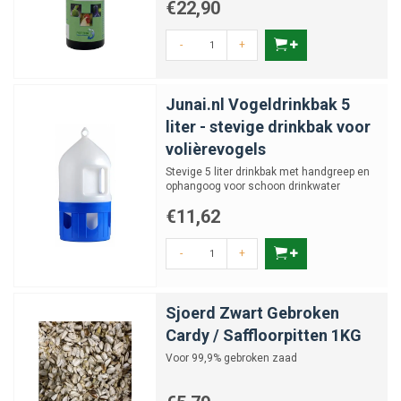
€22,90
-
+
Junai.nl Vogeldrinkbak 5
liter - stevige drinkbak voor
volièrevogels
Stevige 5 liter drinkbak met handgreep en
ophangoog voor schoon drinkwater
€11,62
-
+
Sjoerd Zwart Gebroken
Cardy / Saffloorpitten 1KG
Voor 99,9% gebroken zaad