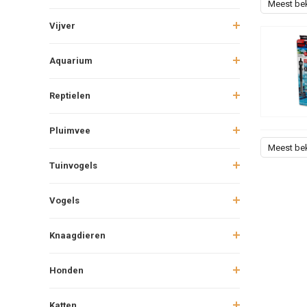
Meest be
Vijver
Aquarium
Reptielen
Pluimvee
Meest be
Tuinvogels
Vogels
Knaagdieren
Honden
Katten