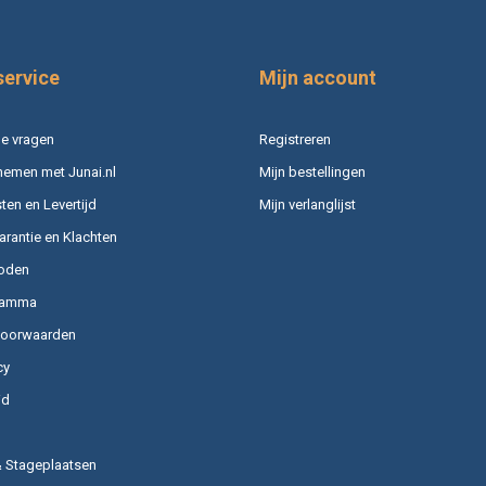
service
Mijn account
e vragen
Registreren
nemen met Junai.nl
Mijn bestellingen
en en Levertijd
Mijn verlanglijst
arantie en Klachten
oden
ramma
voorwaarden
cy
id
& Stageplaatsen