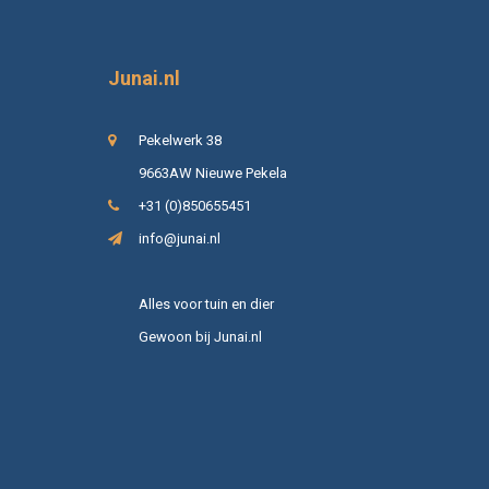
Junai.nl
Pekelwerk 38
9663AW Nieuwe Pekela
+31 (0)850655451
info@junai.nl
Alles voor tuin en dier
Gewoon bij Junai.nl