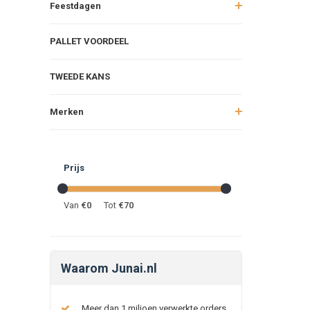
Feestdagen
PALLET VOORDEEL
TWEEDE KANS
Merken
Prijs
Van
€
0
Tot
€
70
Waarom Junai.nl
Meer dan 1 miljoen verwerkte orders