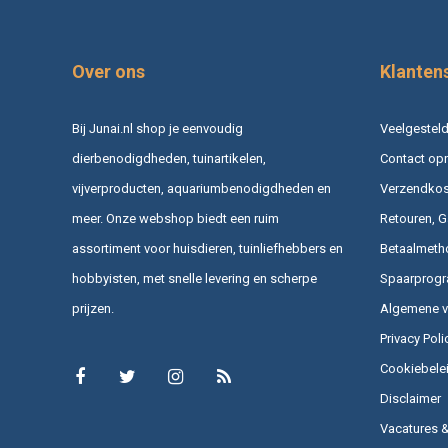
Over ons
Klanten
Bij Junai.nl shop je eenvoudig
Veelgesteld
dierbenodigdheden, tuinartikelen,
Contact op
vijverproducten, aquariumbenodigdheden en
Verzendkost
meer. Onze webshop biedt een ruim
Retouren, G
assortiment voor huisdieren, tuinliefhebbers en
Betaalmeth
hobbyisten, met snelle levering en scherpe
Spaarprog
prijzen.
Algemene 
Privacy Poli
Cookiebele
Disclaimer
Vacatures 