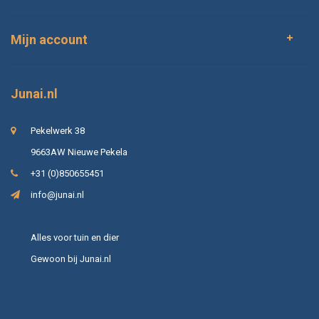
Mijn account
Junai.nl
Pekelwerk 38
9663AW Nieuwe Pekela
+31 (0)850655451
info@junai.nl
Alles voor tuin en dier
Gewoon bij Junai.nl