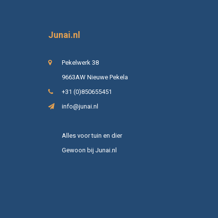
Junai.nl
Pekelwerk 38
9663AW Nieuwe Pekela
+31 (0)850655451
info@junai.nl
Alles voor tuin en dier
Gewoon bij Junai.nl