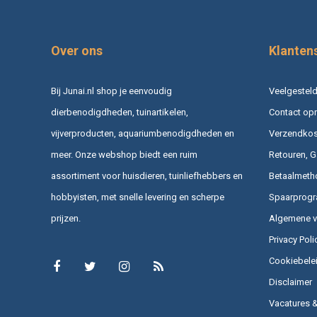
Over ons
Klanten
Bij Junai.nl shop je eenvoudig
Veelgesteld
dierbenodigdheden, tuinartikelen,
Contact op
vijverproducten, aquariumbenodigdheden en
Verzendkost
meer. Onze webshop biedt een ruim
Retouren, G
assortiment voor huisdieren, tuinliefhebbers en
Betaalmeth
hobbyisten, met snelle levering en scherpe
Spaarprog
prijzen.
Algemene 
Privacy Poli
Cookiebele
Disclaimer
Vacatures 