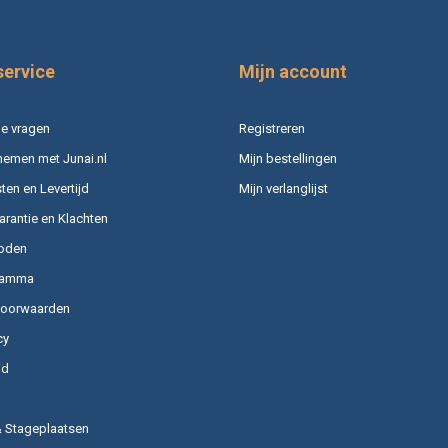
service
Mijn account
e vragen
Registreren
nemen met Junai.nl
Mijn bestellingen
en en Levertijd
Mijn verlanglijst
arantie en Klachten
oden
ramma
voorwaarden
cy
id
& Stageplaatsen