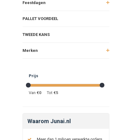
Feestdagen
PALLET VOORDEEL
TWEEDE KANS
Merken
Prijs
Van
€
0
Tot
€
5
Waarom Junai.nl
Meer dan 1 miljoen verwerkte orders