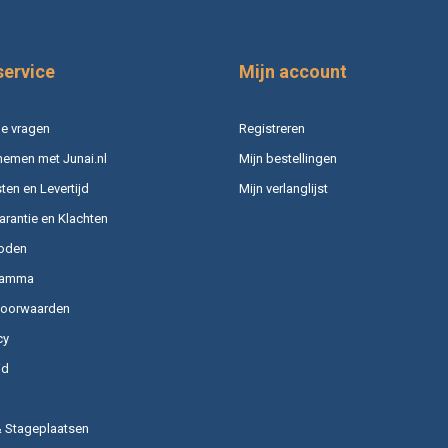
service
Mijn account
e vragen
Registreren
nemen met Junai.nl
Mijn bestellingen
en en Levertijd
Mijn verlanglijst
arantie en Klachten
oden
ramma
voorwaarden
cy
id
& Stageplaatsen