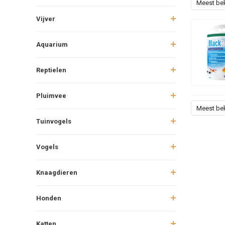
Meest be
Vijver
Aquarium
Reptielen
Pluimvee
Meest be
Tuinvogels
Vogels
Knaagdieren
Honden
Katten