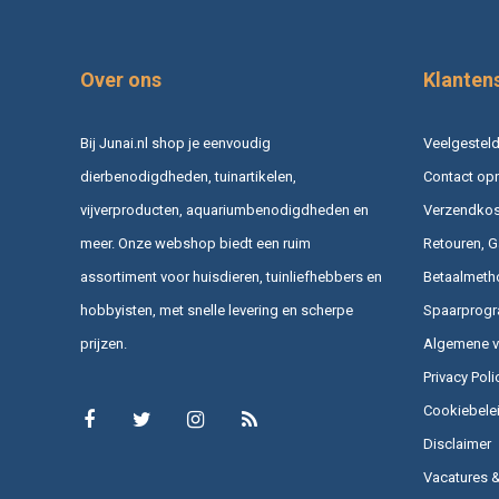
Over ons
Klanten
Bij Junai.nl shop je eenvoudig
Veelgesteld
dierbenodigdheden, tuinartikelen,
Contact op
vijverproducten, aquariumbenodigdheden en
Verzendkost
meer. Onze webshop biedt een ruim
Retouren, G
assortiment voor huisdieren, tuinliefhebbers en
Betaalmeth
hobbyisten, met snelle levering en scherpe
Spaarprog
prijzen.
Algemene 
Privacy Poli
Cookiebele
Disclaimer
Vacatures 