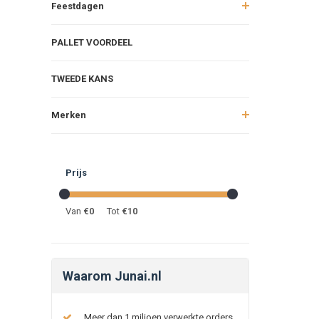
Feestdagen
PALLET VOORDEEL
TWEEDE KANS
Merken
Prijs
Van
€
0
Tot
€
10
Waarom Junai.nl
Meer dan 1 miljoen verwerkte orders