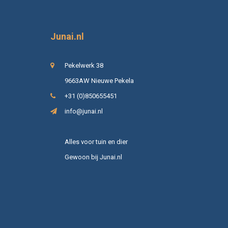
Junai.nl
Pekelwerk 38
9663AW Nieuwe Pekela
+31 (0)850655451
info@junai.nl
Alles voor tuin en dier
Gewoon bij Junai.nl