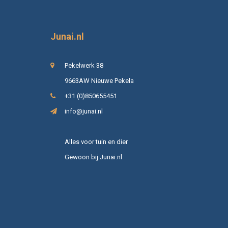
Junai.nl
Pekelwerk 38
9663AW Nieuwe Pekela
+31 (0)850655451
info@junai.nl
Alles voor tuin en dier
Gewoon bij Junai.nl