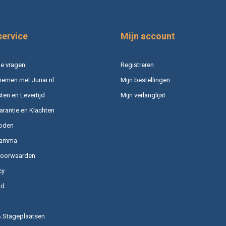
service
Mijn account
e vragen
Registreren
nemen met Junai.nl
Mijn bestellingen
en en Levertijd
Mijn verlanglijst
arantie en Klachten
oden
ramma
voorwaarden
cy
id
& Stageplaatsen