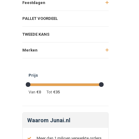
Feestdagen
PALLET VOORDEEL
TWEEDE KANS
Merken
Prijs
Van
€
0
Tot
€
35
Waarom Junai.nl
Meer dan 1 miljoen verwerkte orders