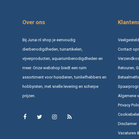
Over ons
Klanten
Bij Junai.nl shop je eenvoudig
Veelgesteld
dierbenodigdheden, tuinartikelen,
Contact op
vijverproducten, aquariumbenodigdheden en
Verzendkost
meer. Onze webshop biedt een ruim
Retouren, G
assortiment voor huisdieren, tuinliefhebbers en
Betaalmeth
hobbyisten, met snelle levering en scherpe
Spaarprog
prijzen.
Algemene 
Privacy Poli
Cookiebele
Disclaimer
Vacatures 