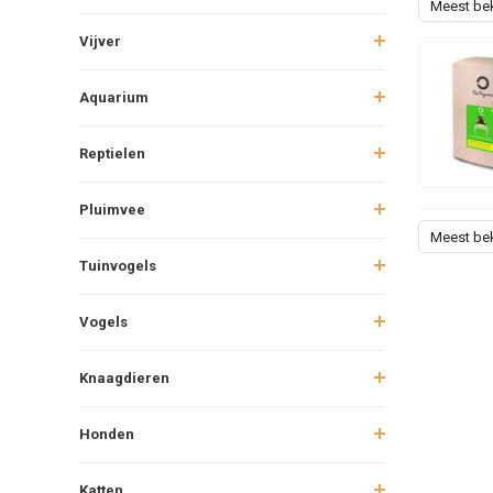
Meest be
Vijver
Aquarium
Reptielen
Pluimvee
Meest be
Tuinvogels
Vogels
Knaagdieren
Honden
Katten