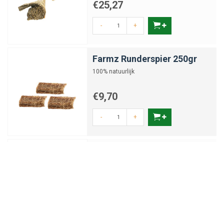
€25,27
-
+
Farmz Runderspier 250gr
100% natuurlijk
€9,70
-
+
Farmz Runderlong 250gr
100% natuurlijk
€6,27
-
+