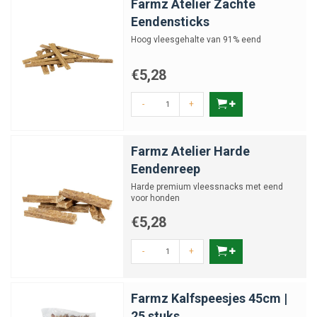
Farmz Atelier Zachte
Eendensticks
Hoog vleesgehalte van 91% eend
€5,28
-
+
Farmz Atelier Harde
Eendenreep
Harde premium vleessnacks met eend
voor honden
€5,28
-
+
Farmz Kalfspeesjes 45cm |
25 stuks