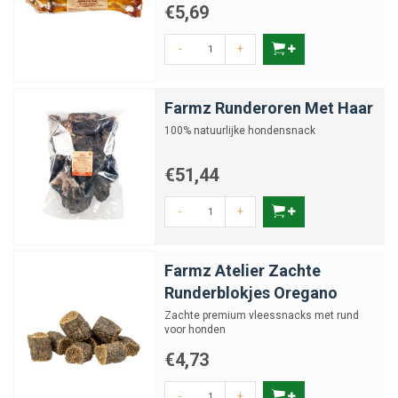
€5,69
-
+
Farmz Runderoren Met Haar
100% natuurlijke hondensnack
€51,44
-
+
Farmz Atelier Zachte
Runderblokjes Oregano
Zachte premium vleessnacks met rund
voor honden
€4,73
-
+