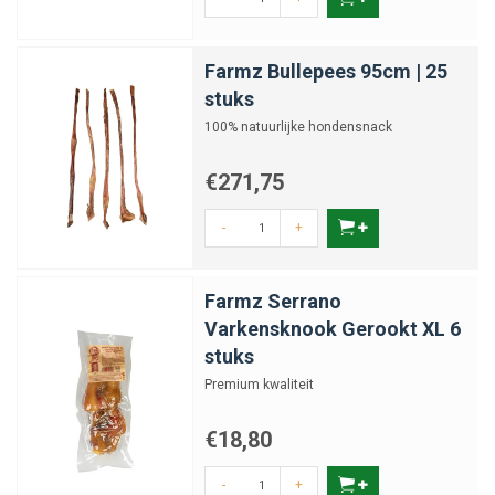
Farmz Bullepees 95cm | 25
stuks
100% natuurlijke hondensnack
€271,75
-
+
Farmz Serrano
Varkensknook Gerookt XL 6
stuks
Premium kwaliteit
€18,80
-
+