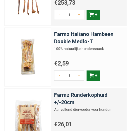
€253,73
-
+
Farmz Italiano Hambeen
Double Medio-T
100% natuurlijke hondensnack
€2,59
-
+
Farmz Runderkophuid
+/-20cm
Aanvullend diervoeder voor honden
€26,01