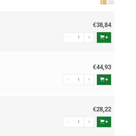
€38,84
-
+
€44,93
-
+
€28,22
-
+