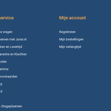
service
Mijn account
e vragen
Registreren
nemen met Junai.nl
Mijn bestellingen
en en Levertijd
Mijn verlanglijst
arantie en Klachten
oden
ramma
voorwaarden
cy
id
& Stageplaatsen