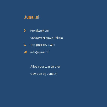
Junai.nl
Pekelwerk 38
9663AW Nieuwe Pekela
+31 (0)850655451
info@junai.nl
Alles voor tuin en dier
Gewoon bij Junai.nl