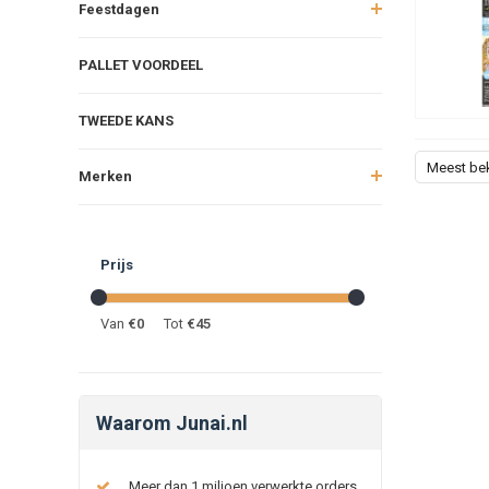
Feestdagen
PALLET VOORDEEL
TWEEDE KANS
Meest be
Merken
Prijs
Van
€
0
Tot
€
45
Waarom Junai.nl
Meer dan 1 miljoen verwerkte orders