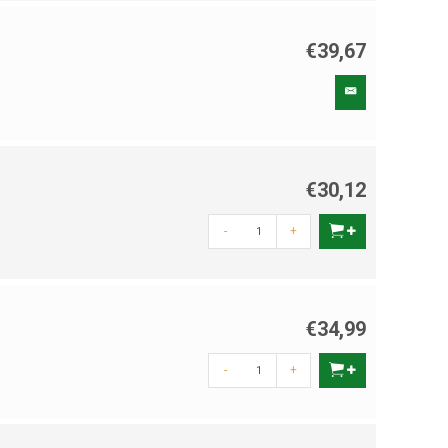
€39,67
€30,12
-
+
€34,99
-
+