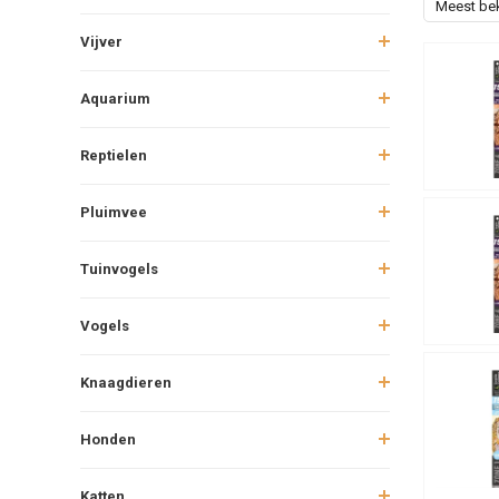
Meest be
Vijver
Aquarium
Reptielen
Pluimvee
Tuinvogels
Vogels
Knaagdieren
Honden
Katten