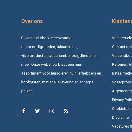
Over ons
Klanten
Bij Junai.nl shop je eenvoudig
Veelgesteld
dierbenodigdheden, tuinartikelen,
Contact op
vijverproducten, aquariumbenodigdheden en
Verzendkost
meer. Onze webshop biedt een ruim
Retouren, G
assortiment voor huisdieren, tuinliefhebbers en
Betaalmeth
hobbyisten, met snelle levering en scherpe
Spaarprog
prijzen.
Algemene 
Privacy Poli
Cookiebele
Disclaimer
Vacatures 