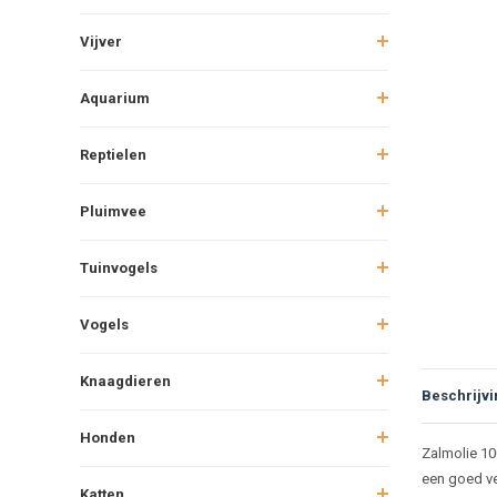
Vijver
Aquarium
Reptielen
Pluimvee
Tuinvogels
Vogels
Knaagdieren
Beschrijvi
Honden
Beschr
Zalmolie 10
een goed ve
Katten