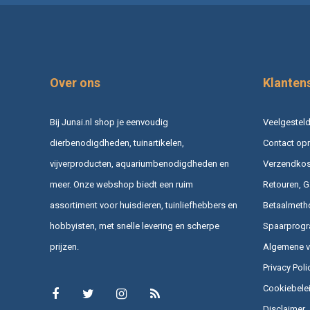
Over ons
Klanten
Bij Junai.nl shop je eenvoudig
Veelgesteld
dierbenodigdheden, tuinartikelen,
Contact op
vijverproducten, aquariumbenodigdheden en
Verzendkost
meer. Onze webshop biedt een ruim
Retouren, G
assortiment voor huisdieren, tuinliefhebbers en
Betaalmeth
hobbyisten, met snelle levering en scherpe
Spaarprog
prijzen.
Algemene 
Privacy Poli
Cookiebele
Disclaimer