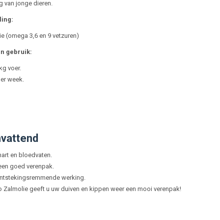
g van jonge dieren.
ing:
ie (omega 3,6 en 9 vetzuren)
n gebruik:
kg voer.
per week.
vattend
art en bloedvaten.
een goed verenpak.
ontstekingsremmende werking.
 Zalmolie geeft u uw duiven en kippen weer een mooi verenpak!