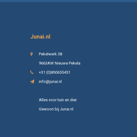
Junai.nl
Pekelwerk 38
9663AW Nieuwe Pekela
+31 (0)850655451
info@junai.nl
Alles voor tuin en dier
Gewoon bij Junai.nl