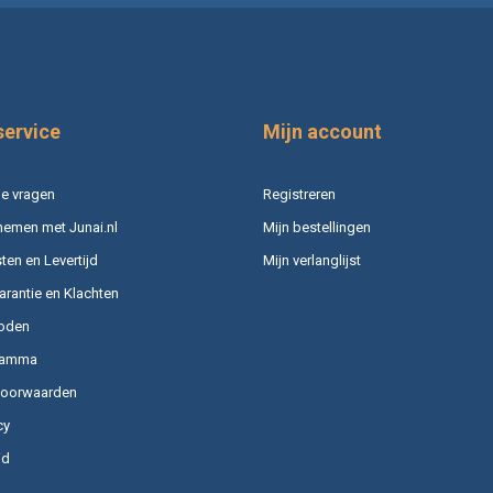
service
Mijn account
e vragen
Registreren
nemen met Junai.nl
Mijn bestellingen
en en Levertijd
Mijn verlanglijst
arantie en Klachten
oden
ramma
voorwaarden
cy
id