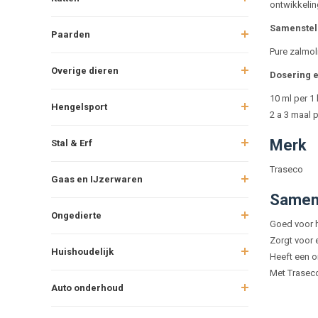
ontwikkelin
Samenstell
Paarden
Pure zalmol
Overige dieren
Dosering e
10 ml per 1 
Hengelsport
2 a 3 maal 
Merk
Stal & Erf
Traseco
Gaas en IJzerwaren
Samen
Ongedierte
Goed voor h
Zorgt voor 
Huishoudelijk
Heeft een 
Met Traseco
Auto onderhoud