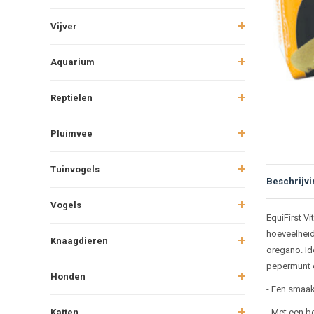
Vijver
Aquarium
Reptielen
Pluimvee
Tuinvogels
Beschrijvi
Vogels
Beschr
EquiFirst Vi
hoeveelheid
Knaagdieren
oregano. Id
pepermunt 
Honden
- Een smaak
Katten
- Met een b