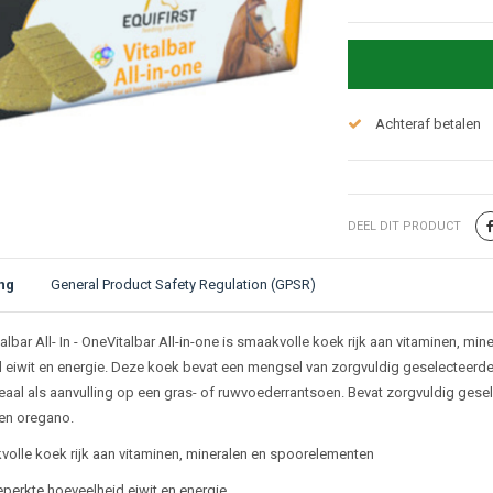
Achteraf betalen
DEEL DIT PRODUCT
ng
General Product Safety Regulation (GPSR)
ijving
talbar All- In - OneVitalbar All-in-one is smaakvolle koek rijk aan vitaminen, 
 eiwit en energie. Deze koek bevat een mengsel van zorgvuldig geselecteerd
eaal als aanvulling op een gras- of ruwvoederrantsoen. Bevat zorgvuldig gese
en oregano.
volle koek rijk aan vitaminen, mineralen en spoorelementen
eperkte hoeveelheid eiwit en energie