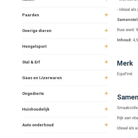
- Ideaal al
Paarden
Samenstel
Ruw eiwit: 
Overige dieren
Inhoud:
4,5
Hengelsport
Merk
Stal & Erf
EquiFirst
Gaas en IJzerwaren
Ongedierte
Samen
Smaakvolle
Huishoudelijk
Rijk aan vi
Auto onderhoud
Ideaal als 