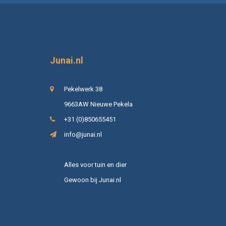
Junai.nl
Pekelwerk 38
9663AW Nieuwe Pekela
+31 (0)850655451
info@junai.nl
Alles voor tuin en dier
Gewoon bij Junai.nl