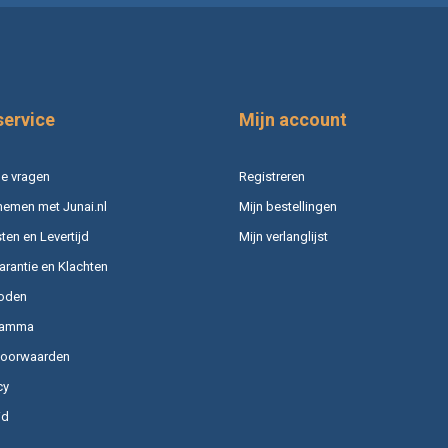
service
Mijn account
e vragen
Registreren
nemen met Junai.nl
Mijn bestellingen
en en Levertijd
Mijn verlanglijst
arantie en Klachten
oden
ramma
voorwaarden
cy
id