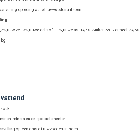
s aanvulling op een gras- of ruwvoederrantsoen
ling
9,2%,Ruw vet: 3%,Ruwe celstof: 11%,Ruwe as: 14,5%, Suiker: 6%, Zetmeel: 24,5%, 
 kg
vattend
 koek
taminen, mineralen en spoorelementen
aanvulling op een gras of ruwvoederrantsoen