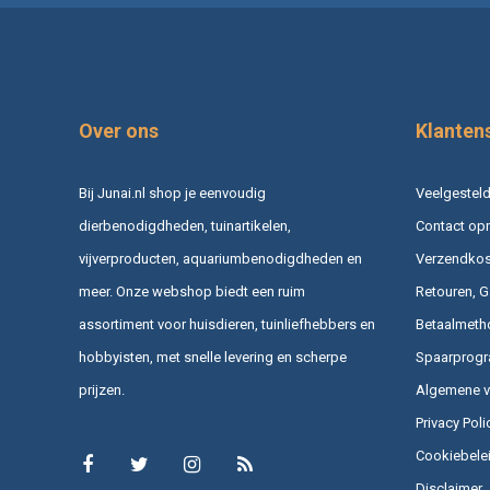
Over ons
Klanten
Bij Junai.nl shop je eenvoudig
Veelgesteld
dierbenodigdheden, tuinartikelen,
Contact op
vijverproducten, aquariumbenodigdheden en
Verzendkost
meer. Onze webshop biedt een ruim
Retouren, G
assortiment voor huisdieren, tuinliefhebbers en
Betaalmeth
hobbyisten, met snelle levering en scherpe
Spaarprog
prijzen.
Algemene 
Privacy Poli
Cookiebele
Disclaimer