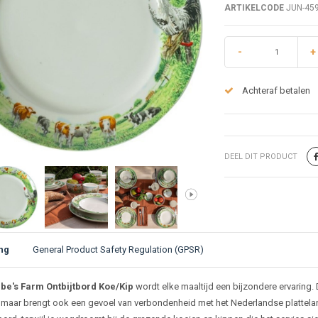
ARTIKELCODE
JUN-45
-
+
Achteraf betalen
DEEL DIT PRODUCT
ng
General Product Safety Regulation (GPSR)
ijving
be's Farm Ontbijtbord Koe/Kip
wordt elke maaltijd een bijzondere ervaring. D
, maar brengt ook een gevoel van verbondenheid met het Nederlandse platteland.