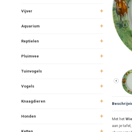
Vijver
Aquarium
Reptielen
Pluimvee
Tuinvogels
Vogels
Knaagdieren
Beschrijvi
Honden
Beschr
Met het
Wie
aan je tafel
Katten