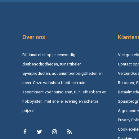
Over ons
Klanten
Bij Junai.nl shop je eenvoudig
Veelgesteld
dierbenodigdheden, tuinartikelen,
Contact op
vijverproducten, aquariumbenodigdheden en
Verzendkost
meer. Onze webshop biedt een ruim
Retouren, G
assortiment voor huisdieren, tuinliefhebbers en
Betaalmeth
hobbyisten, met snelle levering en scherpe
Spaarprog
prijzen.
Algemene 
Privacy Poli
Cookiebele
Disclaimer