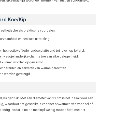
eren. Elke maaltijd wordt een moment van rust en schoonheid,
ord Koe/Kip
esthetische als praktische voordelen:
urzaamheid en een luxe uitstraling.
et rustieke Nederlandse platteland tot leven op je tafel.
en vleugje landelijke charme toe aan elke gelegenheid.
nel kunnen worden opgewarmd.
het bereiden en serveren van warme gerechten.
ne worden gereinigd.
lijks gebruik. Met een diameter van 21 cm is het ideaal voor een
endig, waardoor het geschikt is voor het opwarmen van voedsel of
endig, zodat je na de maaltijd weinig moeite hebt met het