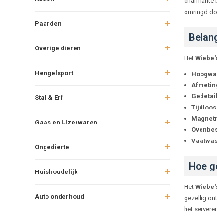
charmante b
omringd do
Paarden
Belang
Overige dieren
Het
Wiebe'
Hengelsport
Hoogwaa
Afmetin
Gedetail
Stal & Erf
Tijdloos
Magnetr
Gaas en IJzerwaren
Ovenbes
Vaatwas
Ongedierte
Hoe ge
Huishoudelijk
Het
Wiebe'
Auto onderhoud
gezellig on
het servere