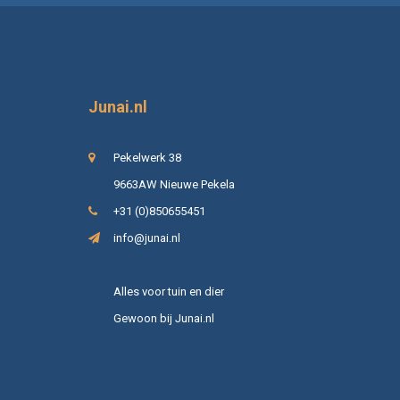
Junai.nl
Pekelwerk 38
9663AW Nieuwe Pekela
+31 (0)850655451
info@junai.nl
Alles voor tuin en dier
Gewoon bij Junai.nl