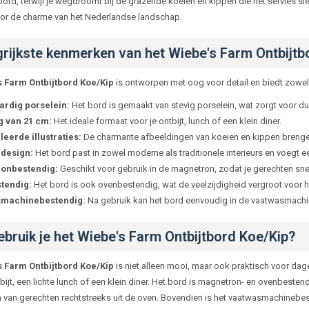
ord, terwijl je wegdroomt bij de grazende koeien en kippen die het servies si
or de charme van het Nederlandse landschap.
rijkste kenmerken van het Wiebe's Farm Ontbijtb
s Farm Ontbijtbord Koe/Kip
is ontworpen met oog voor detail en biedt zowel 
rdig porselein:
Het bord is gemaakt van stevig porselein, wat zorgt voor du
g van 21 cm:
Het ideale formaat voor je ontbijt, lunch of een klein diner.
leerde illustraties:
De charmante afbeeldingen van koeien en kippen brengen h
 design:
Het bord past in zowel moderne als traditionele interieurs en voegt e
onbestendig:
Geschikt voor gebruik in de magnetron, zodat je gerechten s
tendig:
Het bord is ook ovenbestendig, wat de veelzijdigheid vergroot voor 
machinebestendig:
Na gebruik kan het bord eenvoudig in de vaatwasmachi
bruik je het Wiebe's Farm Ontbijtbord Koe/Kip?
s Farm Ontbijtbord Koe/Kip
is niet alleen mooi, maar ook praktisch voor dage
tbijt, een lichte lunch of een klein diner. Het bord is magnetron- en ovenbest
n van gerechten rechtstreeks uit de oven. Bovendien is het vaatwasmachinebest