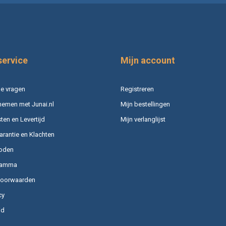
service
Mijn account
e vragen
Registreren
nemen met Junai.nl
Mijn bestellingen
en en Levertijd
Mijn verlanglijst
arantie en Klachten
oden
ramma
voorwaarden
cy
id