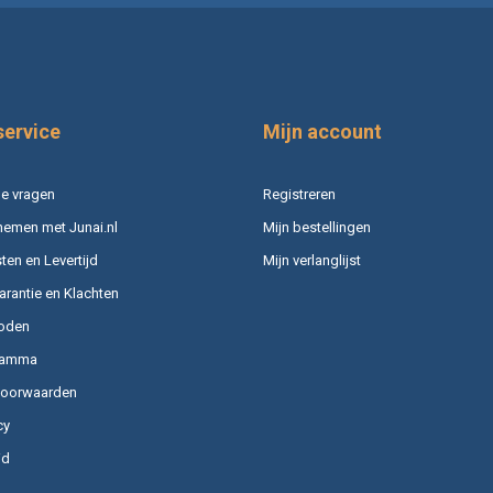
service
Mijn account
e vragen
Registreren
nemen met Junai.nl
Mijn bestellingen
en en Levertijd
Mijn verlanglijst
arantie en Klachten
oden
ramma
voorwaarden
cy
id