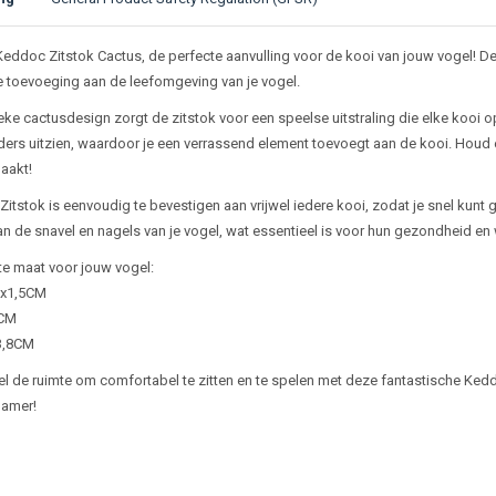
ijving
eddoc Zitstok Cactus, de perfecte aanvulling voor de kooi van jouw vogel! Dez
lle toevoeging aan de leefomgeving van je vogel.
eke cactusdesign zorgt de zitstok voor een speelse uitstraling die elke kooi op
ders uitzien, waardoor je een verrassend element toevoegt aan de kooi. Houd e
aakt!
itstok is eenvoudig te bevestigen aan vrijwel iedere kooi, zodat je snel kunt g
van de snavel en nagels van je vogel, wat essentieel is voor hun gezondheid en 
ste maat voor jouw vogel:
,5x1,5CM
3CM
x3,8CM
el de ruimte om comfortabel te zitten en te spelen met deze fantastische Kedd
amer!