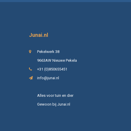
Junai.nl
Pekelwerk 38
9663AW Nieuwe Pekela
+31 (0)850655451
info@junai.nl
Alles voor tuin en dier
Gewoon bij Junai.nl