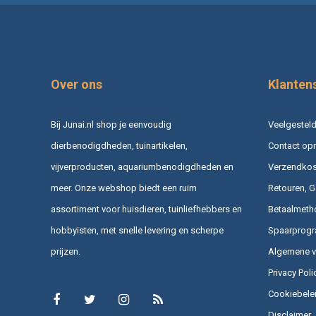
Over ons
Klanten
Bij Junai.nl shop je eenvoudig
Veelgesteld
dierbenodigdheden, tuinartikelen,
Contact op
vijverproducten, aquariumbenodigdheden en
Verzendkost
meer. Onze webshop biedt een ruim
Retouren, G
assortiment voor huisdieren, tuinliefhebbers en
Betaalmeth
hobbyisten, met snelle levering en scherpe
Spaarprog
prijzen.
Algemene 
Privacy Poli
Cookiebele
Disclaimer