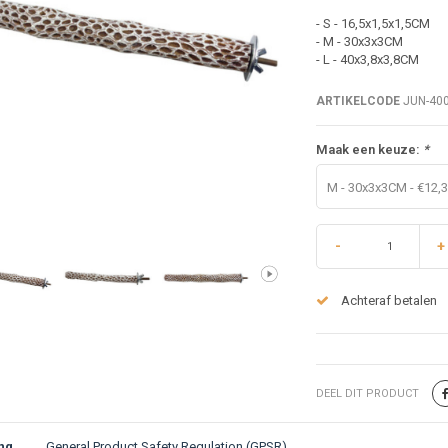
- S - 16,5x1,5x1,5CM
- M - 30x3x3CM
- L - 40x3,8x3,8CM
ARTIKELCODE
JUN-40
Maak een keuze:
*
M - 30x3x3CM - €12,
-
+
Achteraf betalen
DEEL DIT PRODUCT
ng
General Product Safety Regulation (GPSR)