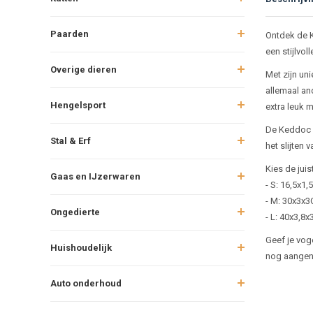
Beschr
Paarden
Ontdek de K
een stijlvo
Overige dieren
Met zijn uni
allemaal an
Hengelsport
extra leuk m
De Keddoc Z
Stal & Erf
het slijten 
Kies de jui
Gaas en IJzerwaren
- S: 16,5x1
- M: 30x3x
Ongedierte
- L: 40x3,8
Geef je vog
Huishoudelijk
nog aangen
Auto onderhoud