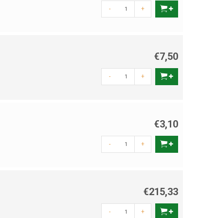
-
+
€7,50
-
+
€3,10
-
+
€215,33
-
+