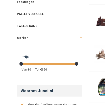
Feestdagen
PALLET VOORDEEL
TWEEDE KANS
Merken
Prijs
Van
€
0
Tot
€
350
Waarom Junai.nl
Meer dan 1 miljoen verwerkte orders