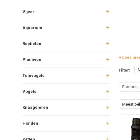
Vijver
Aquarium
Reptielen
Lees me
Pluimvee
M
Filter:
Tuinvogels
Footprint
Vogels
Meest be
Knaagdieren
Honden
Katten