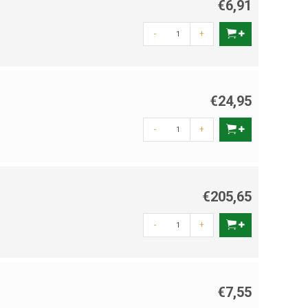
€6,91
-
+
€24,95
-
+
€205,65
-
+
€7,55