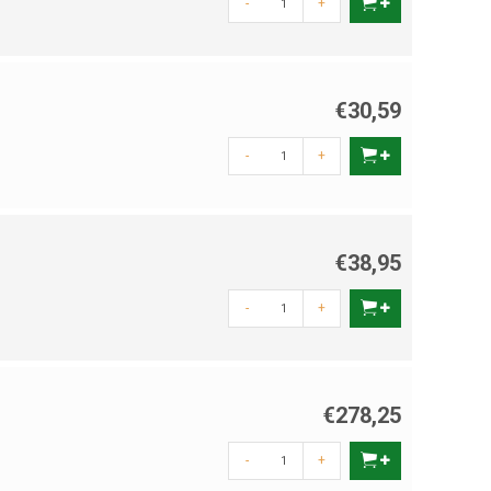
-
+
€30,59
-
+
€38,95
-
+
€278,25
-
+