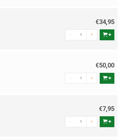
€34,95
-
+
€50,00
-
+
€7,95
-
+