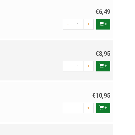
€6,49
-
+
€8,95
-
+
€10,95
-
+