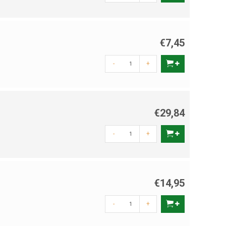
€7,45
-
+
€29,84
-
+
€14,95
-
+