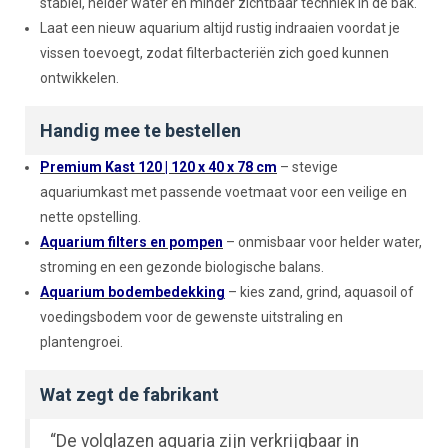
stabiel, helder water en minder zichtbaar techniek in de bak.
Laat een nieuw aquarium altijd rustig indraaien voordat je
vissen toevoegt, zodat filterbacteriën zich goed kunnen
ontwikkelen.
Handig mee te bestellen
Premium Kast 120 | 120 x 40 x 78 cm
– stevige
aquariumkast met passende voetmaat voor een veilige en
nette opstelling.
Aquarium filters en pompen
– onmisbaar voor helder water,
stroming en een gezonde biologische balans.
Aquarium bodembedekking
– kies zand, grind, aquasoil of
voedingsbodem voor de gewenste uitstraling en
plantengroei.
Wat zegt de fabrikant
“De volglazen aquaria zijn verkrijgbaar in