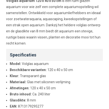
Beschrijving
Volglas aquarium 120 x 40 x 50 cm
is een ruim glazen
aquarium voor wie zelf een complete aquariumopstelling wil
samenstellen. Ontwikkeld voor aquariumliefhebbers en ideaal
voor zoetwateraquaria, aquascaping, kweekopstellingen of
een strak open aquarium. Dankzij het heldere volglas ontwerp
en de glasdikte van 8 mm biedt dit aquarium een stevige,
rustige basis waarin vissen, planten en decoratie mooi tot hun
recht komen.
Specificaties
Model:
Volglas aquarium
Beschikbare varianten:
120 x 40 x 50 cm
Kleur:
Transparant glas
Materiaal:
Glas met siliconen verlijming
Afmetingen:
120 x 40 x 50 cm
Bruto inhoud:
Ca. 240 liter
Glasdikte:
8 mm
EAN:
8713179295277