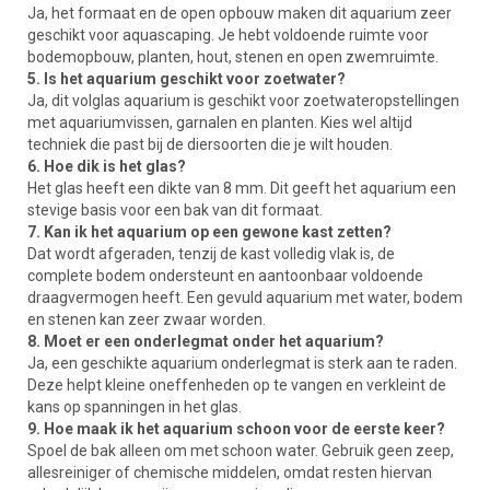
Ja, het formaat en de open opbouw maken dit aquarium zeer
geschikt voor aquascaping. Je hebt voldoende ruimte voor
bodemopbouw, planten, hout, stenen en open zwemruimte.
5. Is het aquarium geschikt voor zoetwater?
Ja, dit volglas aquarium is geschikt voor zoetwateropstellingen
met aquariumvissen, garnalen en planten. Kies wel altijd
techniek die past bij de diersoorten die je wilt houden.
6. Hoe dik is het glas?
Het glas heeft een dikte van 8 mm. Dit geeft het aquarium een
stevige basis voor een bak van dit formaat.
7. Kan ik het aquarium op een gewone kast zetten?
Dat wordt afgeraden, tenzij de kast volledig vlak is, de
complete bodem ondersteunt en aantoonbaar voldoende
draagvermogen heeft. Een gevuld aquarium met water, bodem
en stenen kan zeer zwaar worden.
8. Moet er een onderlegmat onder het aquarium?
Ja, een geschikte aquarium onderlegmat is sterk aan te raden.
Deze helpt kleine oneffenheden op te vangen en verkleint de
kans op spanningen in het glas.
9. Hoe maak ik het aquarium schoon voor de eerste keer?
Spoel de bak alleen om met schoon water. Gebruik geen zeep,
allesreiniger of chemische middelen, omdat resten hiervan