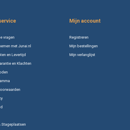
service
Mijn account
e vragen
Registreren
nemen met Junai.nl
Mijn bestellingen
en en Levertijd
Mijn verlanglijst
arantie en Klachten
oden
ramma
voorwaarden
cy
id
& Stageplaatsen