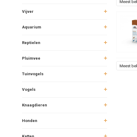
Meest be
Vijver
Aquarium
Reptielen
Pluimvee
Meest be
Tuinvogels
Vogels
Knaagdieren
Honden
Katten