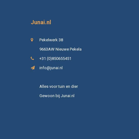
Junai.nl
Pekelwerk 38
9663AW Nieuwe Pekela
+31 (0)850655451
info@junai.nl
Alles voor tuin en dier
Gewoon bij Junai.nl