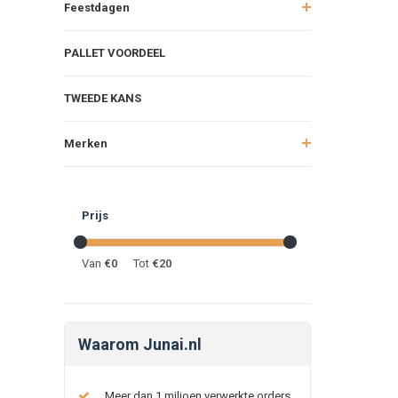
Feestdagen
PALLET VOORDEEL
TWEEDE KANS
Merken
Prijs
Van
€
0
Tot
€
20
Waarom Junai.nl
Meer dan 1 miljoen verwerkte orders