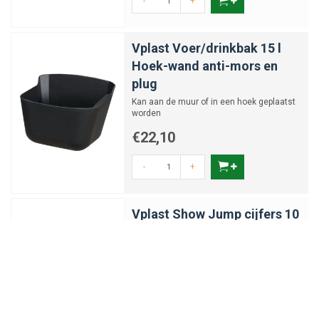
-
+
Vplast Voer/drinkbak 15 l
Hoek-wand anti-mors en
plug
Kan aan de muur of in een hoek geplaatst
worden
€22,10
-
+
Vplast Show Jump cijfers 10
t/m 15 27 x 20 cm
Eenvoudig te bevestigen
€30,34
-
+