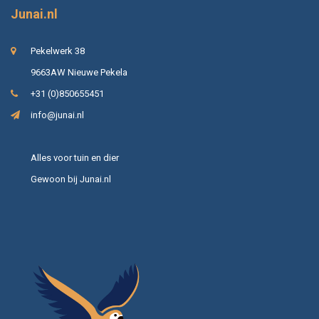
Junai.nl
Pekelwerk 38
9663AW Nieuwe Pekela
+31 (0)850655451
info@junai.nl
Alles voor tuin en dier
Gewoon bij Junai.nl