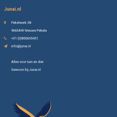
Junai.nl
Pekelwerk 38
9663AW Nieuwe Pekela
+31 (0)850655451
info@junai.nl
Alles voor tuin en dier
Gewoon bij Junai.nl