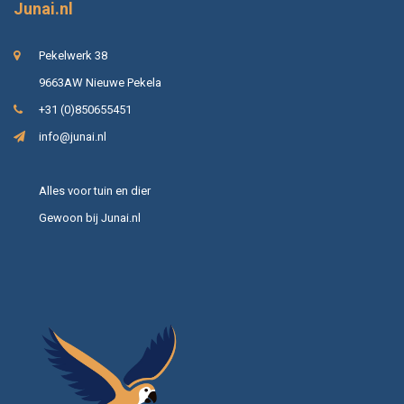
Junai.nl
Pekelwerk 38
9663AW Nieuwe Pekela
+31 (0)850655451
info@junai.nl
Alles voor tuin en dier
Gewoon bij Junai.nl