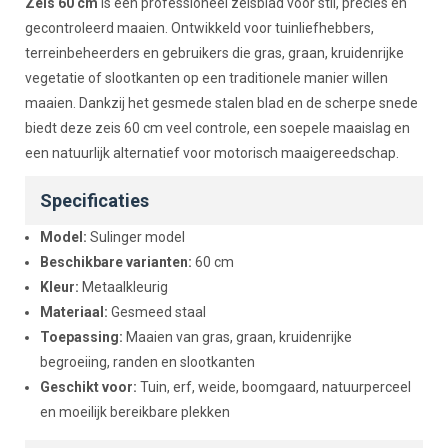
Beschrijving
Zeis 60 cm
is een professioneel zeisblad voor stil, precies en
gecontroleerd maaien. Ontwikkeld voor tuinliefhebbers,
terreinbeheerders en gebruikers die gras, graan, kruidenrijke
vegetatie of slootkanten op een traditionele manier willen
maaien. Dankzij het gesmede stalen blad en de scherpe snede
biedt deze zeis 60 cm veel controle, een soepele maaislag en
een natuurlijk alternatief voor motorisch maaigereedschap.
Specificaties
Model:
Sulinger model
Beschikbare varianten:
60 cm
Kleur:
Metaalkleurig
Materiaal:
Gesmeed staal
Toepassing:
Maaien van gras, graan, kruidenrijke
begroeiing, randen en slootkanten
Geschikt voor:
Tuin, erf, weide, boomgaard, natuurperceel
en moeilijk bereikbare plekken