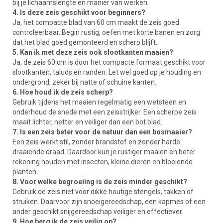
bij je lichaamslengte en manier van werken.
4. Is deze zeis geschikt voor beginners?
Ja, het compacte blad van 60 cm maakt de zeis goed
controleerbaar. Begin rustig, oefen met korte banen en zorg
dat het blad goed gemonteerd en scherp blijft.
5. Kan ik met deze zeis ook slootkanten maaien?
Ja, de zeis 60 cm is door het compacte formaat geschikt voor
slootkanten, taluds en randen. Let wel goed op je houding en
ondergrond, zeker bij natte of schuine kanten.
6. Hoe houd ik de zeis scherp?
Gebruik tijdens het maaien regelmatig een wetsteen en
onderhoud de snede met een zeisstrijker. Een scherpe zeis
maait lichter, netter en veiliger dan een bot blad.
7. Is een zeis beter voor de natuur dan een bosmaaier?
Een zeis werkt stil, zonder brandstof en zonder harde
draaiende draad. Daardoor kun je rustiger maaien en beter
rekening houden met insecten, kleine dieren en bloeiende
planten.
8. Voor welke begroeiing is de zeis minder geschikt?
Gebruik de zeis niet voor dikke houtige stengels, takken of
struiken. Daarvoor zijn snoeigereedschap, een kapmes of een
ander geschikt snijgereedschap veiliger en effectiever.
9. Hoe berg ik de zeis veilig op?