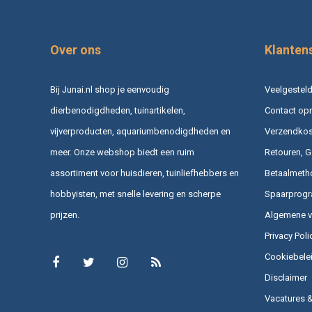
Over ons
Klanten
Bij Junai.nl shop je eenvoudig
Veelgesteld
dierbenodigdheden, tuinartikelen,
Contact op
vijverproducten, aquariumbenodigdheden en
Verzendkost
meer. Onze webshop biedt een ruim
Retouren, G
assortiment voor huisdieren, tuinliefhebbers en
Betaalmeth
hobbyisten, met snelle levering en scherpe
Spaarprog
prijzen.
Algemene 
Privacy Poli
Cookiebele
Disclaimer
Vacatures 