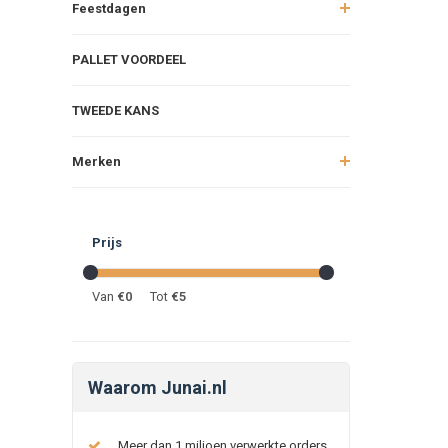
Feestdagen
PALLET VOORDEEL
TWEEDE KANS
Merken
Prijs
Van
€
0
Tot
€
5
Waarom Junai.nl
Meer dan 1 miljoen verwerkte orders