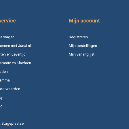
service
Mijn account
e vragen
Registreren
nemen met Junai.nl
Mijn bestellingen
en en Levertijd
Mijn verlanglijst
arantie en Klachten
oden
ramma
voorwaarden
cy
id
& Stageplaatsen