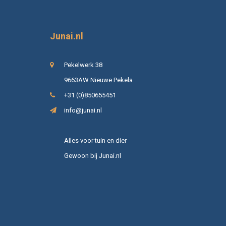
Junai.nl
Pekelwerk 38
9663AW Nieuwe Pekela
+31 (0)850655451
info@junai.nl
Alles voor tuin en dier
Gewoon bij Junai.nl