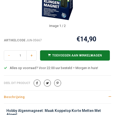
Image
1
/ 2
€14,90
ARTIKELCODE
JUN-35667
-
+
TOEVOEGEN AAN WINKELWAGEN
Alles op voorraad? Voor 22:00 uur besteld = Morgen in huis!
DEEL DIT PRODUCT
Beschrijving
Beschrijving
Hobby Algenmagneet: Maak Koppelop Korte Metten Met
Algen!