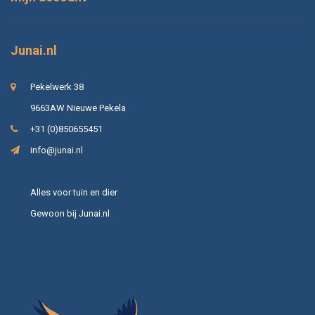
Junai.nl
Pekelwerk 38
9663AW Nieuwe Pekela
+31 (0)850655451
info@junai.nl
Alles voor tuin en dier
Gewoon bij Junai.nl