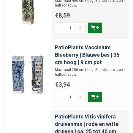
Maximaal 400 cm hoog. Standplaats: zon |
halfschaduw.
€8,59
-
+
PatioPlants Vaccinium
Blueberry | Blauwe bes | 35
cm hoog | 9 cm pot
Maximaal 200 cm hoog. Standplaats: zon |
halfschaduw.
€3,94
-
+
PatioPlants Vitis vinifera
druivenmix | rode en witte
druiven | ca. 25 tot 40 cm