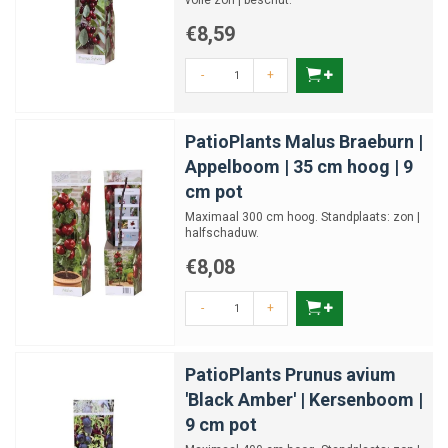
volle zon | beschut.
€8,59
-
+
PatioPlants Malus Braeburn |
Appelboom | 35 cm hoog | 9
cm pot
Maximaal 300 cm hoog. Standplaats: zon |
halfschaduw.
€8,08
-
+
PatioPlants Prunus avium
'Black Amber' | Kersenboom |
9 cm pot