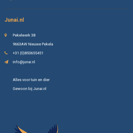
Junai.nl
Pekelwerk 38
9663AW Nieuwe Pekela
+31 (0)850655451
info@junai.nl
Alles voor tuin en dier
Gewoon bij Junai.nl