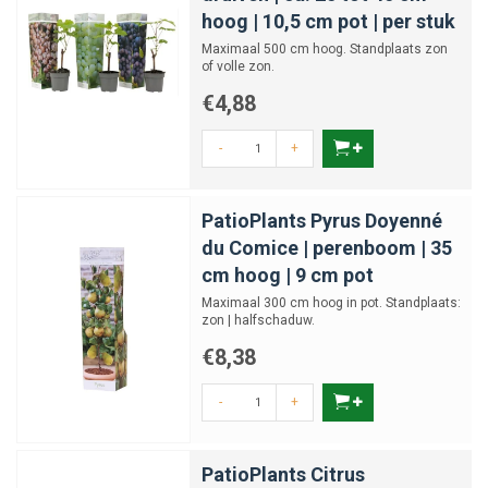
hoog | 10,5 cm pot | per stuk
Maximaal 500 cm hoog. Standplaats zon
of volle zon.
€4,88
-
+
PatioPlants Pyrus Doyenné
du Comice | perenboom | 35
cm hoog | 9 cm pot
Maximaal 300 cm hoog in pot. Standplaats:
zon | halfschaduw.
€8,38
-
+
PatioPlants Citrus