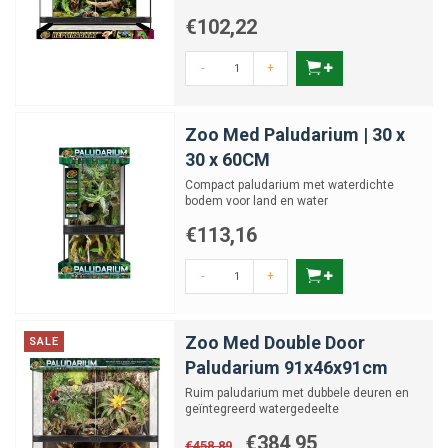
€102,22
-
+
Zoo Med Paludarium | 30 x
30 x 60CM
Compact paludarium met waterdichte
bodem voor land en water
€113,16
-
+
Zoo Med Double Door
SALE
Paludarium 91x46x91cm
Ruim paludarium met dubbele deuren en
geïntegreerd watergedeelte
€384,95
€458,89