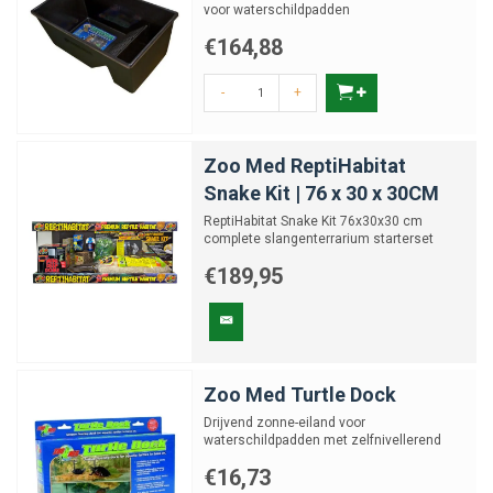
voor waterschildpadden
€164,88
-
+
Zoo Med ReptiHabitat
Snake Kit | 76 x 30 x 30CM
ReptiHabitat Snake Kit 76x30x30 cm
complete slangenterrarium starterset
€189,95
Zoo Med Turtle Dock
Drijvend zonne-eiland voor
waterschildpadden met zelfnivellerend
ontwerp. small | medium | large
€16,73