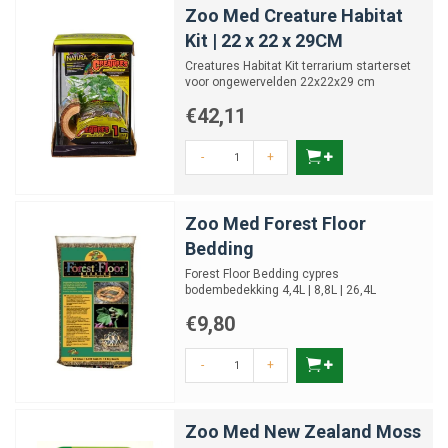
Zoo Med Creature Habitat
Kit | 22 x 22 x 29CM
Creatures Habitat Kit terrarium starterset
voor ongewervelden 22x22x29 cm
€42,11
-
+
Zoo Med Forest Floor
Bedding
Forest Floor Bedding cypres
bodembedekking 4,4L | 8,8L | 26,4L
€9,80
-
+
Zoo Med New Zealand Moss