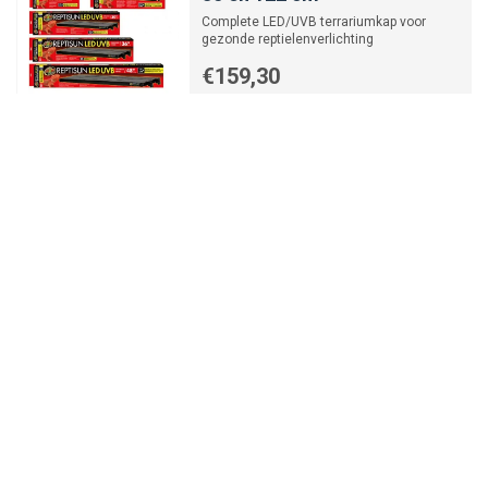
Complete LED/UVB terrariumkap voor
gezonde reptielenverlichting
€159,30
-
+
Zoo Med Repti Cooler
Compacte terrariumkoeler met stille
ventilator en gerichte luchtstroom
€75,99
-
+
Zoo Med Repti Shelter 3-in-
1 Cave
3 in 1 schuilplaats | vochthut en legplaats
voor reptielen