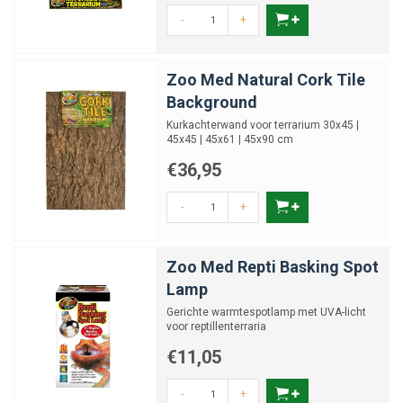
-
+
Zoo Med Natural Cork Tile
Background
Kurkachterwand voor terrarium 30x45 |
45x45 | 45x61 | 45x90 cm
€36,95
-
+
Zoo Med Repti Basking Spot
Lamp
Gerichte warmtespotlamp met UVA-licht
voor reptillenterraria
€11,05
-
+